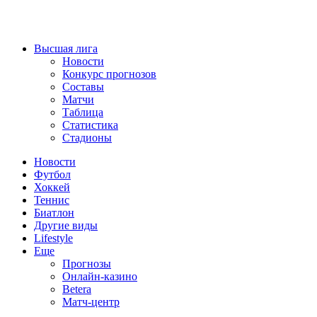
Высшая лига
Новости
Конкурс прогнозов
Составы
Матчи
Таблица
Статистика
Стадионы
Новости
Футбол
Хоккей
Теннис
Биатлон
Другие виды
Lifestyle
Еще
Прогнозы
Онлайн-казино
Betera
Матч-центр