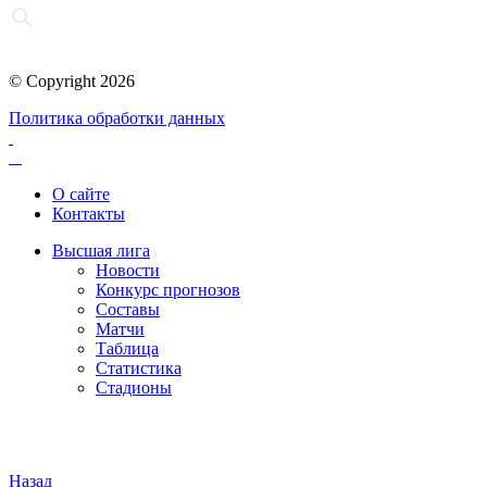
© Copyright 2026
Политика обработки данных
О сайте
Контакты
Высшая лига
Новости
Конкурс прогнозов
Составы
Матчи
Таблица
Статистика
Стадионы
Назад