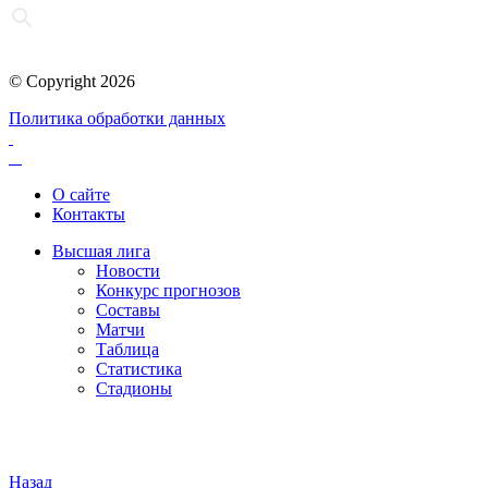
© Copyright 2026
Политика обработки данных
О сайте
Контакты
Высшая лига
Новости
Конкурс прогнозов
Составы
Матчи
Таблица
Статистика
Стадионы
Назад