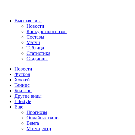
Высшая лига
Новости
Конкурс прогнозов
Составы
Матчи
Таблица
Статистика
Стадионы
Новости
Футбол
Хоккей
Теннис
Биатлон
Другие виды
Lifestyle
Еще
Прогнозы
Онлайн-казино
Betera
Матч-центр