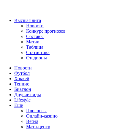
Высшая лига
Новости
Конкурс прогнозов
Составы
Матчи
Таблица
Статистика
Стадионы
Новости
Футбол
Хоккей
Теннис
Биатлон
Другие виды
Lifestyle
Еще
Прогнозы
Онлайн-казино
Betera
Матч-центр