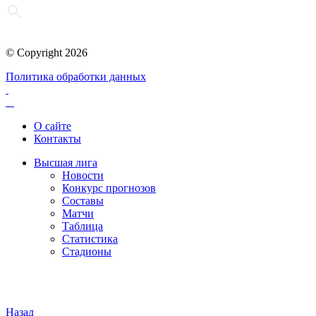
© Copyright 2026
Политика обработки данных
О сайте
Контакты
Высшая лига
Новости
Конкурс прогнозов
Составы
Матчи
Таблица
Статистика
Стадионы
Назад