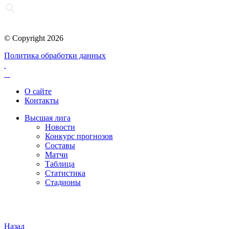
© Copyright 2026
Политика обработки данных
О сайте
Контакты
Высшая лига
Новости
Конкурс прогнозов
Составы
Матчи
Таблица
Статистика
Стадионы
Назад