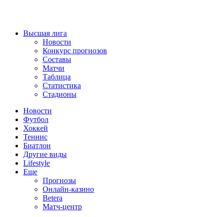
Высшая лига
Новости
Конкурс прогнозов
Составы
Матчи
Таблица
Статистика
Стадионы
Новости
Футбол
Хоккей
Теннис
Биатлон
Другие виды
Lifestyle
Еще
Прогнозы
Онлайн-казино
Betera
Матч-центр