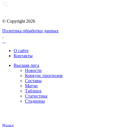
© Copyright 2026
Политика обработки данных
О сайте
Контакты
Высшая лига
Новости
Конкурс прогнозов
Составы
Матчи
Таблица
Статистика
Стадионы
Назад