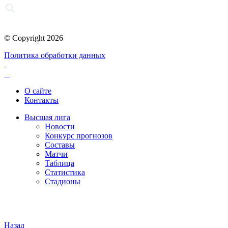
© Copyright 2026
Политика обработки данных
О сайте
Контакты
Высшая лига
Новости
Конкурс прогнозов
Составы
Матчи
Таблица
Статистика
Стадионы
Назад