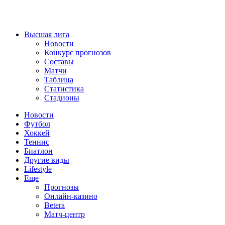
Высшая лига
Новости
Конкурс прогнозов
Составы
Матчи
Таблица
Статистика
Стадионы
Новости
Футбол
Хоккей
Теннис
Биатлон
Другие виды
Lifestyle
Еще
Прогнозы
Онлайн-казино
Betera
Матч-центр