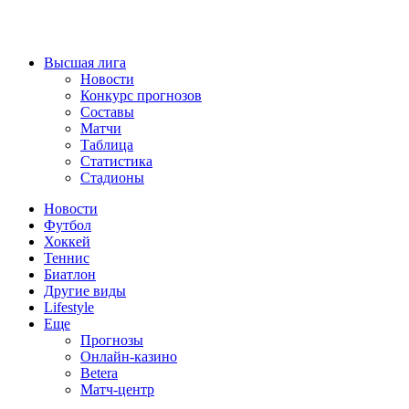
Высшая лига
Новости
Конкурс прогнозов
Составы
Матчи
Таблица
Статистика
Стадионы
Новости
Футбол
Хоккей
Теннис
Биатлон
Другие виды
Lifestyle
Еще
Прогнозы
Онлайн-казино
Betera
Матч-центр