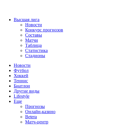
Высшая лига
Новости
Конкурс прогнозов
Составы
Матчи
Таблица
Статистика
Стадионы
Новости
Футбол
Хоккей
Теннис
Биатлон
Другие виды
Lifestyle
Еще
Прогнозы
Онлайн-казино
Betera
Матч-центр