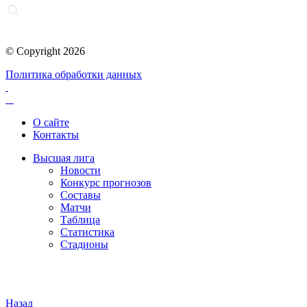
© Copyright 2026
Политика обработки данных
О сайте
Контакты
Высшая лига
Новости
Конкурс прогнозов
Составы
Матчи
Таблица
Статистика
Стадионы
Назад