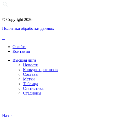
© Copyright 2026
Политика обработки данных
О сайте
Контакты
Высшая лига
Новости
Конкурс прогнозов
Составы
Матчи
Таблица
Статистика
Стадионы
Назад