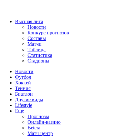
Высшая лига
Новости
Конкурс прогнозов
Составы
Матчи
Таблица
Статистика
Стадионы
Новости
Футбол
Хоккей
Теннис
Биатлон
Другие виды
Lifestyle
Еще
Прогнозы
Онлайн-казино
Betera
Матч-центр