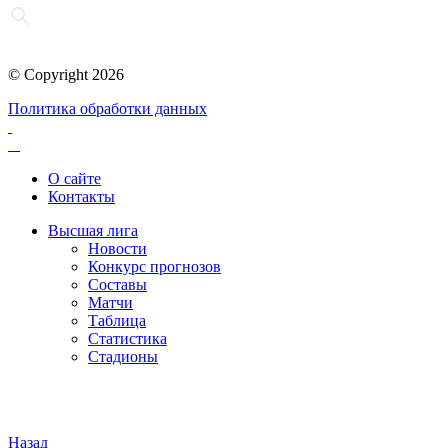
© Copyright 2026
Политика обработки данных
О сайте
Контакты
Высшая лига
Новости
Конкурс прогнозов
Составы
Матчи
Таблица
Статистика
Стадионы
Назад