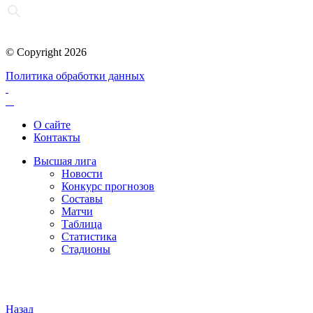
© Copyright 2026
Политика обработки данных
О сайте
Контакты
Высшая лига
Новости
Конкурс прогнозов
Составы
Матчи
Таблица
Статистика
Стадионы
Назад