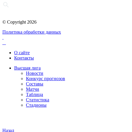
© Copyright 2026
Политика обработки данных
О сайте
Контакты
Высшая лига
Новости
Конкурс прогнозов
Составы
Матчи
Таблица
Статистика
Стадионы
Назад