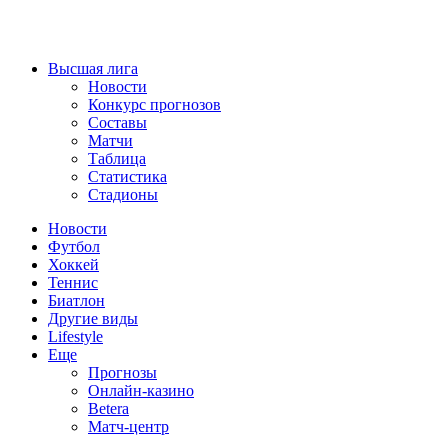
Высшая лига
Новости
Конкурс прогнозов
Составы
Матчи
Таблица
Статистика
Стадионы
Новости
Футбол
Хоккей
Теннис
Биатлон
Другие виды
Lifestyle
Еще
Прогнозы
Онлайн-казино
Betera
Матч-центр