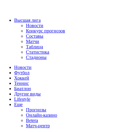
Высшая лига
Новости
Конкурс прогнозов
Составы
Матчи
Таблица
Статистика
Стадионы
Новости
Футбол
Хоккей
Теннис
Биатлон
Другие виды
Lifestyle
Еще
Прогнозы
Онлайн-казино
Betera
Матч-центр