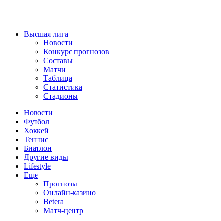
Высшая лига
Новости
Конкурс прогнозов
Составы
Матчи
Таблица
Статистика
Стадионы
Новости
Футбол
Хоккей
Теннис
Биатлон
Другие виды
Lifestyle
Еще
Прогнозы
Онлайн-казино
Betera
Матч-центр