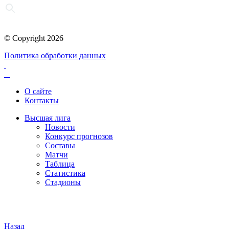
© Copyright 2026
Политика обработки данных
О сайте
Контакты
Высшая лига
Новости
Конкурс прогнозов
Составы
Матчи
Таблица
Статистика
Стадионы
Назад