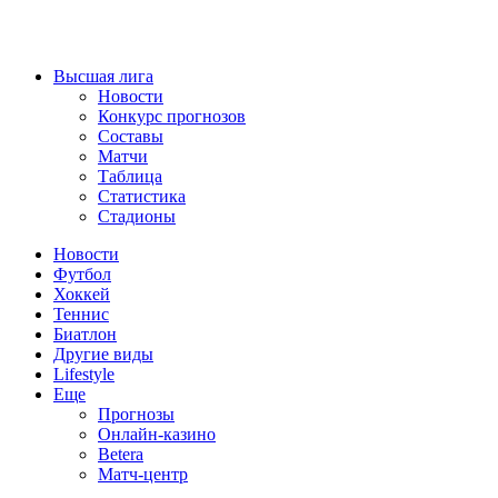
Высшая лига
Новости
Конкурс прогнозов
Составы
Матчи
Таблица
Статистика
Стадионы
Новости
Футбол
Хоккей
Теннис
Биатлон
Другие виды
Lifestyle
Еще
Прогнозы
Онлайн-казино
Betera
Матч-центр