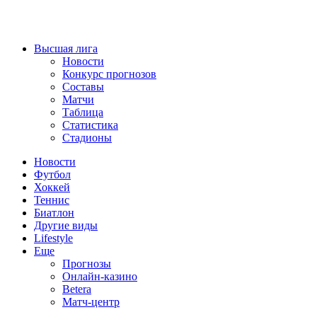
Высшая лига
Новости
Конкурс прогнозов
Составы
Матчи
Таблица
Статистика
Стадионы
Новости
Футбол
Хоккей
Теннис
Биатлон
Другие виды
Lifestyle
Еще
Прогнозы
Онлайн-казино
Betera
Матч-центр