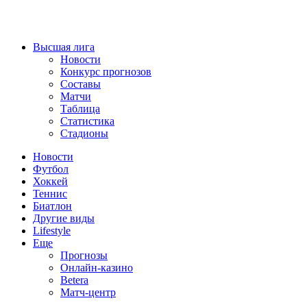
Высшая лига
Новости
Конкурс прогнозов
Составы
Матчи
Таблица
Статистика
Стадионы
Новости
Футбол
Хоккей
Теннис
Биатлон
Другие виды
Lifestyle
Еще
Прогнозы
Онлайн-казино
Betera
Матч-центр