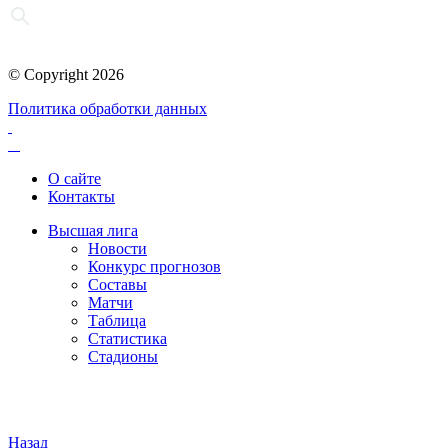
© Copyright 2026
Политика обработки данных
О сайте
Контакты
Высшая лига
Новости
Конкурс прогнозов
Составы
Матчи
Таблица
Статистика
Стадионы
Назад