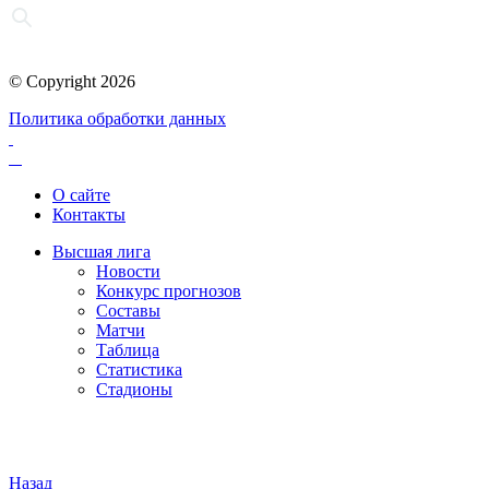
© Copyright 2026
Политика обработки данных
О сайте
Контакты
Высшая лига
Новости
Конкурс прогнозов
Составы
Матчи
Таблица
Статистика
Стадионы
Назад