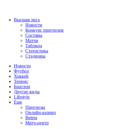
Высшая лига
Новости
Конкурс прогнозов
Составы
Матчи
Таблица
Статистика
Стадионы
Новости
Футбол
Хоккей
Теннис
Биатлон
Другие виды
Lifestyle
Еще
Прогнозы
Онлайн-казино
Betera
Матч-центр