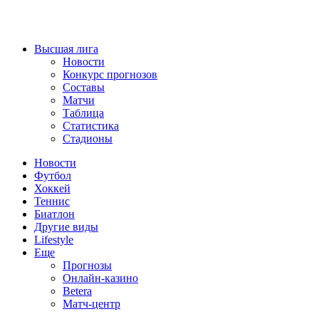
Высшая лига
Новости
Конкурс прогнозов
Составы
Матчи
Таблица
Статистика
Стадионы
Новости
Футбол
Хоккей
Теннис
Биатлон
Другие виды
Lifestyle
Еще
Прогнозы
Онлайн-казино
Betera
Матч-центр