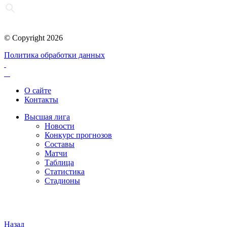
© Copyright 2026
Политика обработки данных
О сайте
Контакты
Высшая лига
Новости
Конкурс прогнозов
Составы
Матчи
Таблица
Статистика
Стадионы
Назад