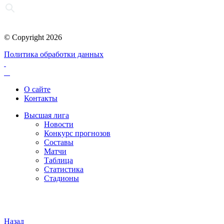
© Copyright 2026
Политика обработки данных
О сайте
Контакты
Высшая лига
Новости
Конкурс прогнозов
Составы
Матчи
Таблица
Статистика
Стадионы
Назад