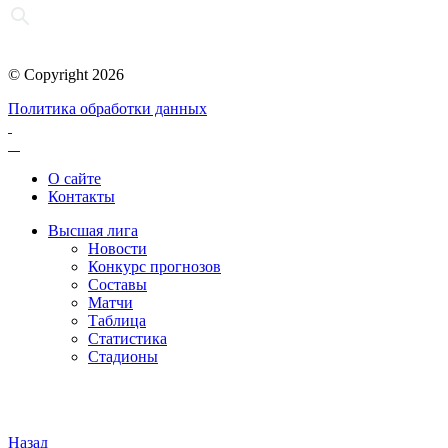
© Copyright 2026
Политика обработки данных
О сайте
Контакты
Высшая лига
Новости
Конкурс прогнозов
Составы
Матчи
Таблица
Статистика
Стадионы
Назад