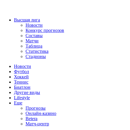
Высшая лига
Новости
Конкурс прогнозов
Составы
Матчи
Таблица
Статистика
Стадионы
Новости
Футбол
Хоккей
Теннис
Биатлон
Другие виды
Lifestyle
Еще
Прогнозы
Онлайн-казино
Betera
Матч-центр