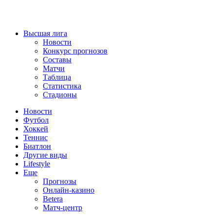
Высшая лига
Новости
Конкурс прогнозов
Составы
Матчи
Таблица
Статистика
Стадионы
Новости
Футбол
Хоккей
Теннис
Биатлон
Другие виды
Lifestyle
Еще
Прогнозы
Онлайн-казино
Betera
Матч-центр