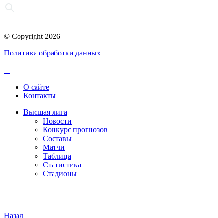
© Copyright 2026
Политика обработки данных
О сайте
Контакты
Высшая лига
Новости
Конкурс прогнозов
Составы
Матчи
Таблица
Статистика
Стадионы
Назад