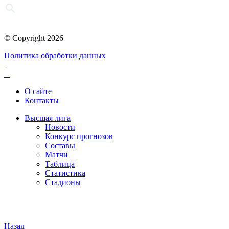
© Copyright 2026
Политика обработки данных
О сайте
Контакты
Высшая лига
Новости
Конкурс прогнозов
Составы
Матчи
Таблица
Статистика
Стадионы
Назад