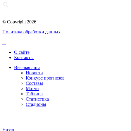
© Copyright 2026
Политика обработки данных
О сайте
Контакты
Высшая лига
Новости
Конкурс прогнозов
Составы
Матчи
Таблица
Статистика
Стадионы
Назад