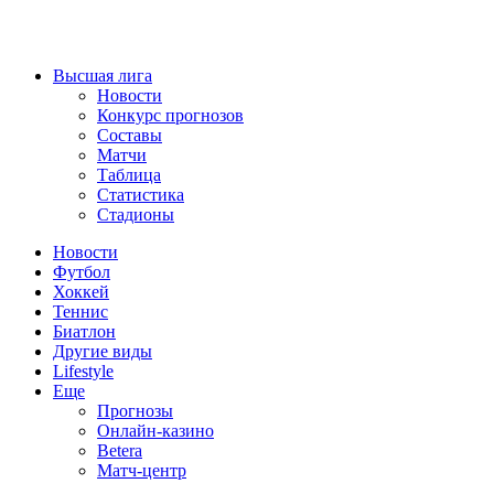
Высшая лига
Новости
Конкурс прогнозов
Составы
Матчи
Таблица
Статистика
Стадионы
Новости
Футбол
Хоккей
Теннис
Биатлон
Другие виды
Lifestyle
Еще
Прогнозы
Онлайн-казино
Betera
Матч-центр