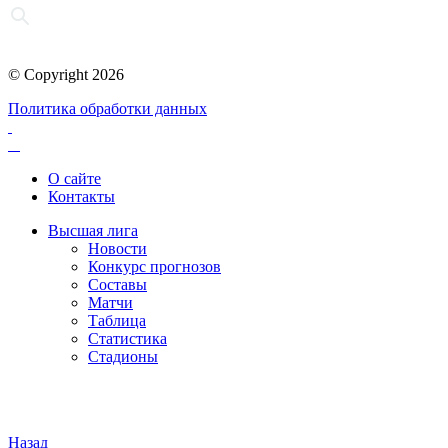
© Copyright 2026
Политика обработки данных
О сайте
Контакты
Высшая лига
Новости
Конкурс прогнозов
Составы
Матчи
Таблица
Статистика
Стадионы
Назад