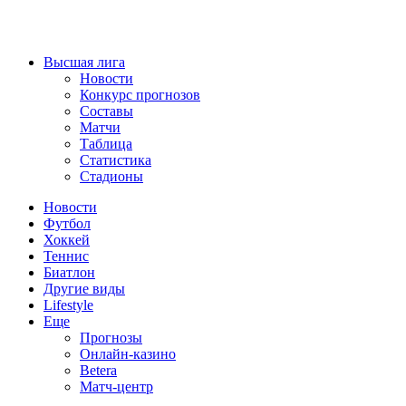
Высшая лига
Новости
Конкурс прогнозов
Составы
Матчи
Таблица
Статистика
Стадионы
Новости
Футбол
Хоккей
Теннис
Биатлон
Другие виды
Lifestyle
Еще
Прогнозы
Онлайн-казино
Betera
Матч-центр