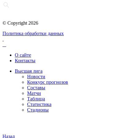
© Copyright 2026
Политика обработки данных
О сайте
Контакты
Высшая лига
Новости
Конкурс прогнозов
Составы
Матчи
Таблица
Статистика
Стадионы
Назад