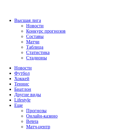
Высшая лига
Новости
Конкурс прогнозов
Составы
Матчи
Таблица
Статистика
Стадионы
Новости
Футбол
Хоккей
Теннис
Биатлон
Другие виды
Lifestyle
Еще
Прогнозы
Онлайн-казино
Betera
Матч-центр