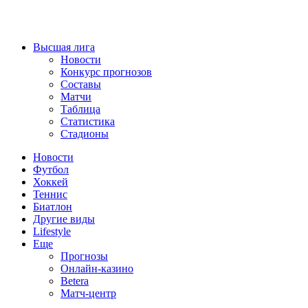
Высшая лига
Новости
Конкурс прогнозов
Составы
Матчи
Таблица
Статистика
Стадионы
Новости
Футбол
Хоккей
Теннис
Биатлон
Другие виды
Lifestyle
Еще
Прогнозы
Онлайн-казино
Betera
Матч-центр