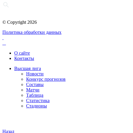
© Copyright 2026
Политика обработки данных
О сайте
Контакты
Высшая лига
Новости
Конкурс прогнозов
Составы
Матчи
Таблица
Статистика
Стадионы
Назад