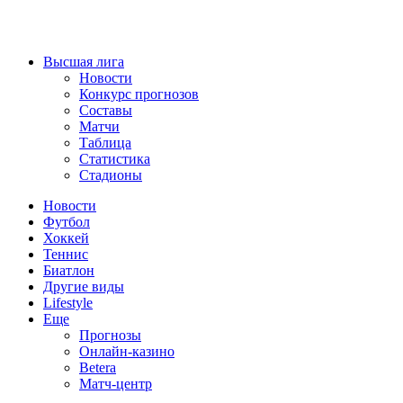
Высшая лига
Новости
Конкурс прогнозов
Составы
Матчи
Таблица
Статистика
Стадионы
Новости
Футбол
Хоккей
Теннис
Биатлон
Другие виды
Lifestyle
Еще
Прогнозы
Онлайн-казино
Betera
Матч-центр