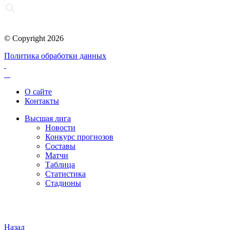
© Copyright 2026
Политика обработки данных
О сайте
Контакты
Высшая лига
Новости
Конкурс прогнозов
Составы
Матчи
Таблица
Статистика
Стадионы
Назад