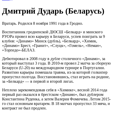
Дмитрий Дударь (Беларусь)
Вратарь. Родился 8 ноября 1991 года в Гродно.
Воспитанник гродненской ДЮСШ «Белкард» и минского
РУОРа провел всю карьеру в Беларуси, успев поиграть за 9
клубов: «Динамо» Минск (дубль), «Белкард», «Химик,
»Динамо« Брест, »Гранит«, »Слуцк«, »Гомель«, »Неман«,
»Торпедо«-БЕЛАЗ.
Дебютировал в 2008 году в дубле столичного »Динамо«, за
который выступал 3 года. В 2010-м провел 2 матча за сборную
Беларуси (U-20) на международном турнире в Португалии.
Развитию карьеры помешала травма, из-за которой голкипер
пропустил полгода. Восстановившись, стал играть на родине,
за »Белкард« — в первой и второй лигах.
Неплохо зарекомендовав себя в »Химике«, весной 2014 года
первый раз оказался в брестском »Динамо«, был дублером
Константина Руденка, а затем Валерия Фомичева. Летом 2015-
го стал основным вратарем. В 18 матчах пропустил 33 мяча, и
контракт не был продлен.