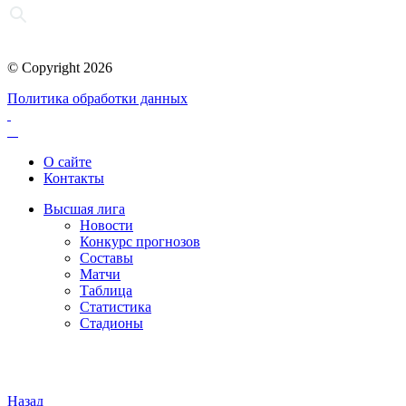
© Copyright 2026
Политика обработки данных
О сайте
Контакты
Высшая лига
Новости
Конкурс прогнозов
Составы
Матчи
Таблица
Статистика
Стадионы
Назад