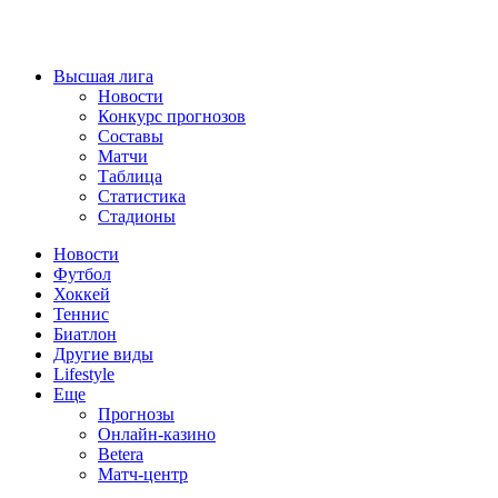
Высшая лига
Новости
Конкурс прогнозов
Составы
Матчи
Таблица
Статистика
Стадионы
Новости
Футбол
Хоккей
Теннис
Биатлон
Другие виды
Lifestyle
Еще
Прогнозы
Онлайн-казино
Betera
Матч-центр