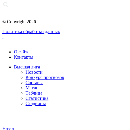
© Copyright 2026
Политика обработки данных
О сайте
Контакты
Высшая лига
Новости
Конкурс прогнозов
Составы
Матчи
Таблица
Статистика
Стадионы
Назад