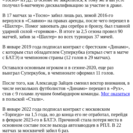
получил 6-матчевую дисквалификацию за участие в драке.
В 17 матчах за «Тосно» забил лишь раз, зимой 2016-го
вернулся в «Славию» на правах аренды, после чего перешел в
«Шахтер». Помог завоевать два серебра и бронзу, был главной
ударной силой «горняков». В итоге за 2,5 сезона провел 90
матчей, забив за «Шахтер» во всех турнирах 37 мячей.
В январе 2019 года подписал контракт с брестским «Динамо»,
с которым стал обладателем Суперкубка (открыл счет в матче
с БАТЭ) и чемпионом страны (12 голов в 29 матчах).
Оставался основным игроком и в сезоне-2020, еще раз
выиграл Суперкубок, в чемпионате оформил 11 голов.
После того, как Александр Зайцев сменил вектор внимания, в
числе нескольких футболистов «Динамо» перешел в «Рух»,
став с 9 голами лучшим бомбардиром команды.
Мог оказаться
в польской «Стали».
В январе 2022 года подписал контракт с московским
«Торпедо» на 1,5 года, но до конца его не отработал, перейдя
в феврале 2023-го в БАТЭ. Причиной стала потеря места в
основном составе после выхода автозаводцев в РПЛ. В 22
матчах за москвичей забил 6 раз.