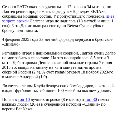
Сезон в БАТЭ оказался удачным — 17 голов в 34 матчах, но
Лаптев решил продолжить карьеру в «Торпедо»-БЕЛАЗе,
собравшем мощный состав. У пропустившего полсезона
из-за
запрета врачей
Лаптева игра не ладилась (18 матчей и лишь 1
гол). Зато Денис выиграл еще один Betera-Суперкубок и
бронзу чемпионата.
4 февраля 2025 года 33-летний форвард вернулся в брестское
«Динамо».
Регулярно играя в национальной сборной, Лаптев очень долго
не мог забить в ее составе. На это понадобилось 8,5 лет и 31
матч. Дебютировал Денис в главной команде страны 7 июня
2015-го, выйдя на замену на 73-й минуте матча против
сборной России (2:4). А счет голам открыл 18 ноября 2023-го
в матче с Андоррой (1:0).
Является членом Клуба белорусских бомбардиров, в который
входят футболисты, забившие 100 мячей на высшем уровне.
Попал в
топ-10
лучших игроков (8-е место) и
топ-30
самых
важных людей (26-е) в суверенной истории «Славии» по
версии Bet News.