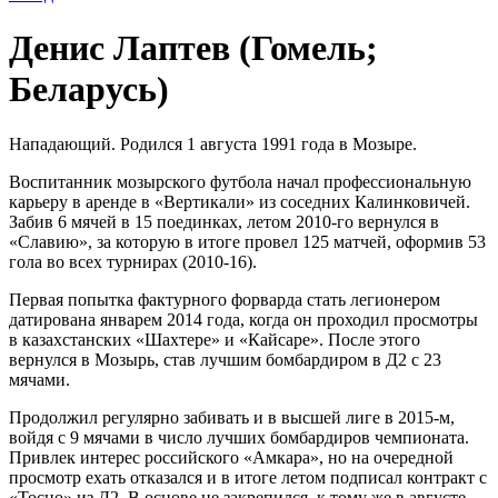
Денис Лаптев (Гомель;
Беларусь)
Нападающий. Родился 1 августа 1991 года в Мозыре.
Воспитанник мозырского футбола начал профессиональную
карьеру в аренде в «Вертикали» из соседних Калинковичей.
Забив 6 мячей в 15 поединках, летом 2010-го вернулся в
«Славию», за которую в итоге провел 125 матчей, оформив 53
гола во всех турнирах (2010-16).
Первая попытка фактурного форварда стать легионером
датирована январем 2014 года, когда он проходил просмотры
в казахстанских «Шахтере» и «Кайсаре». После этого
вернулся в Мозырь, став лучшим бомбардиром в Д2 с 23
мячами.
Продолжил регулярно забивать и в высшей лиге в 2015-м,
войдя с 9 мячами в число лучших бомбардиров чемпионата.
Привлек интерес российского «Амкара», но на очередной
просмотр ехать отказался и в итоге летом подписал контракт с
«Тосно» из Д2. В основе не закрепился, к тому же в августе