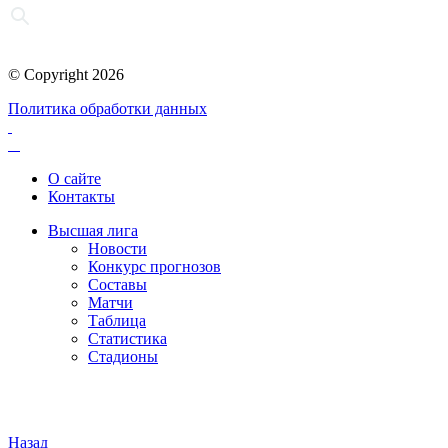
© Copyright 2026
Политика обработки данных
О сайте
Контакты
Высшая лига
Новости
Конкурс прогнозов
Составы
Матчи
Таблица
Статистика
Стадионы
Назад