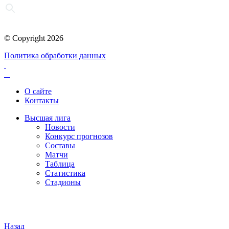
© Copyright 2026
Политика обработки данных
О сайте
Контакты
Высшая лига
Новости
Конкурс прогнозов
Составы
Матчи
Таблица
Статистика
Стадионы
Назад