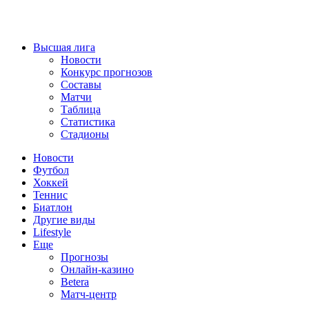
Высшая лига
Новости
Конкурс прогнозов
Составы
Матчи
Таблица
Статистика
Стадионы
Новости
Футбол
Хоккей
Теннис
Биатлон
Другие виды
Lifestyle
Еще
Прогнозы
Онлайн-казино
Betera
Матч-центр