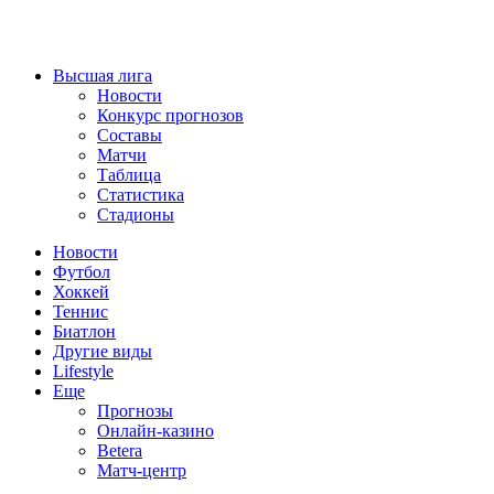
Высшая лига
Новости
Конкурс прогнозов
Составы
Матчи
Таблица
Статистика
Стадионы
Новости
Футбол
Хоккей
Теннис
Биатлон
Другие виды
Lifestyle
Еще
Прогнозы
Онлайн-казино
Betera
Матч-центр