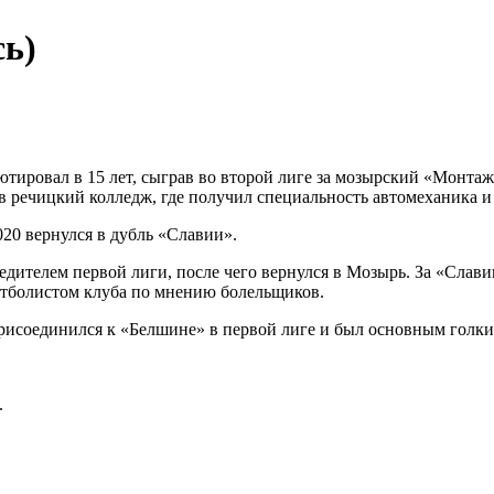
сь)
овал в 15 лет, сыграв во второй лиге за мозырский «Монтажник
 речицкий колледж, где получил специальность автомеханика и 
020 вернулся в дубль «Славии».
едителем первой лиги, после чего вернулся в Мозырь. За «Слав
утболистом клуба по мнению болельщиков.
присоединился к «Белшине» в первой лиге и был основным голк
.